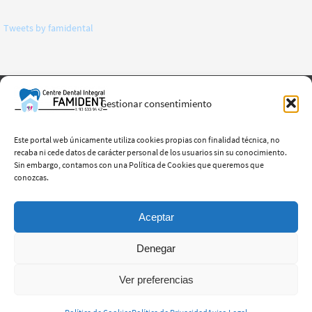
Tweets by famidental
Gestionar consentimiento
CLÍNICA
CONTACTO
AVISO LEGAL
POLÍTICA DE COOKIES
Este portal web únicamente utiliza cookies propias con finalidad técnica, no
POLÍTICA DE PRIVACIDAD
recaba ni cede datos de carácter personal de los usuarios sin su conocimiento.
Sin embargo, contamos con una Política de Cookies que queremos que
conozcas.
Tel: 93 633 94 42
Móvil: 628 980 507
Av. Rivolí, nº 23 Local 13
Aceptar
08100 | Mollet del Vallés
clinicadental@famidental.es
Denegar
Funciona con
Nirvana
&
WordPress.
Ver preferencias