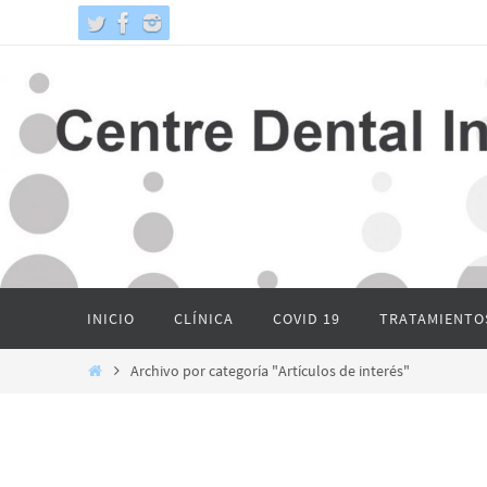
Ir
al
contenido
Ir
INICIO
CLÍNICA
COVID 19
TRATAMIENTO
al
contenido
Inicio
Archivo por categoría "Artículos de interés"